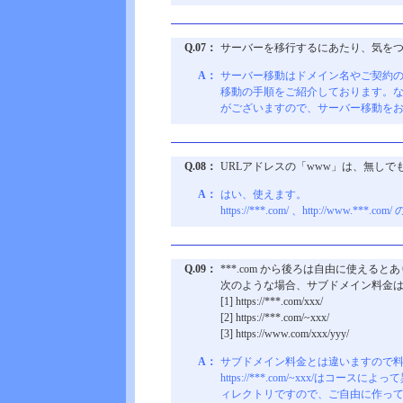
Q.07：
サーバーを移行するにあたり、気を
A：
サーバー移動はドメイン名やご契約
移動の手順をご紹介しております。な
がございますので、サーバー移動を
Q.08：
URLアドレスの「www」は、無しで
A：
はい、使えます。
https://***.com/ 、http://w
Q.09：
***.com から後ろは自由に使えると
次のような場合、サブドメイン料金
[1] https://***.com/xxx/
[2] https://***.com/~xxx/
[3] https://www.com/xxx/yyy/
A：
サブドメイン料金とは違いますので
https://***.com/~xxx/
ィレクトリですので、ご自由に作っ