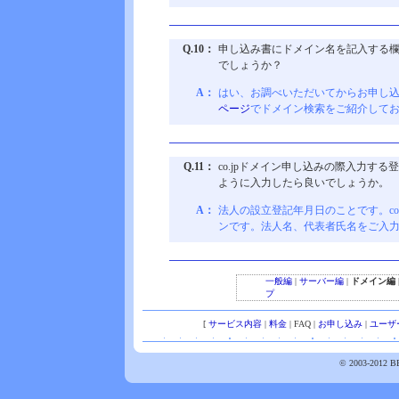
Q.10：
申し込み書にドメイン名を記入する
でしょうか？
A：
はい、お調べいただいてからお申し
ページ
でドメイン検索をご紹介して
Q.11：
co.jpドメイン申し込みの際入力す
ように入力したら良いでしょうか。
A：
法人の設立登記年月日のことです。co
ンです。法人名、代表者氏名をご入
一般編
|
サーバー編
|
ドメイン編
プ
[
サービス内容
|
料金
| FAQ |
お申し込み
|
ユーザ
© 2003-2012 BB-