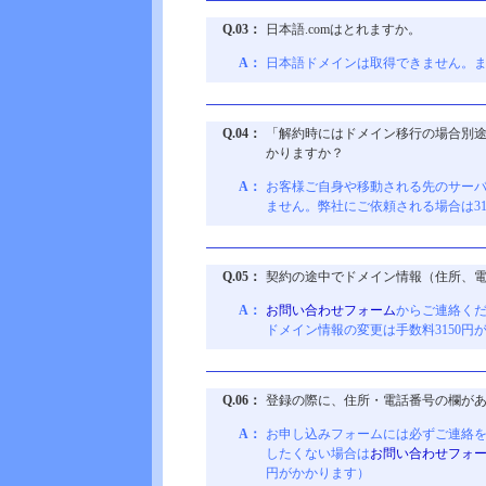
Q.03：
日本語.comはとれますか。
A：
日本語ドメインは取得できません。
Q.04：
「解約時にはドメイン移行の場合別
かりますか？
A：
お客様ご自身や移動される先のサー
ません。弊社にご依頼される場合は31
Q.05：
契約の途中でドメイン情報（住所、
A：
お問い合わせフォーム
からご連絡く
ドメイン情報の変更は手数料3150円
Q.06：
登録の際に、住所・電話番号の欄が
A：
お申し込みフォームには必ずご連絡
したくない場合は
お問い合わせフォ
円がかかります）