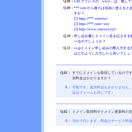
Q.08：
URLアドレスの「www」は、無し
Q.09：
***.com から後ろは自由に使え
すか？
[1] https://***.com/xxx/
[2] https://***.com/~xxx/
[3] https://www.com/xxx/yyy/
Q.10：
申し込み書にドメイン名を記入する
べるのでしょうか？
Q.11：
co.jpドメイン申し込みの際入力
はどのように入力したら良いでしょ
Q.01：
すでにドメインを取得しているので
加料金はかかりますか？
A：
可能です、追加料金もかかりません
込みフォームも同じです）
Q.02：
ドメイン取得料やドメイン更新料の
A：
当社で行います。料金はサービス料