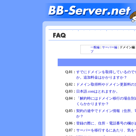
一般編
|
サーバー編
|
ドメイン編
プ
Q.01：
すでにドメインを取得しているので
か。追加料金はかかりますか？
Q.02：
ドメイン取得料やドメイン更新料の
Q.03：
日本語.comはとれますか。
Q.04：
「解約時にはドメイン移行の場合別
くらかかりますか？
Q.05：
契約の途中でドメイン情報（住所、
か？
Q.06：
登録の際に、住所・電話番号の欄が
Q.07：
サーバーを移行するにあたり、気を