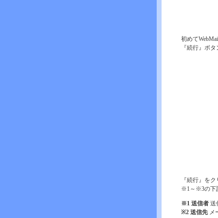
初めてWebM
『続行』ボタ
『続行』をク
※1～※3の
※1 送信者
送
※2 送信先
メ