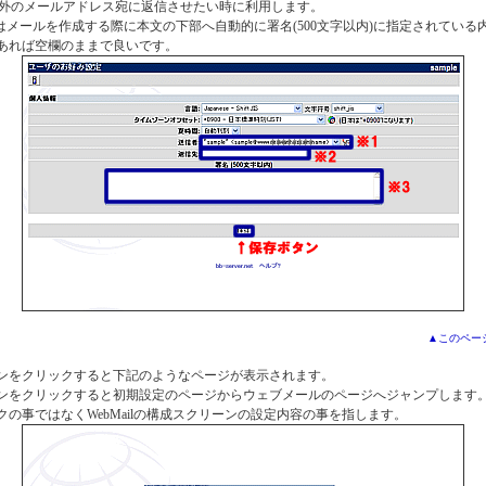
:以外のメールアドレス宛に返信させたい時に利用します。
はメールを作成する際に本文の下部へ自動的に署名(500文字以内)に指定されている
あれば空欄のままで良いです。
▲このペー
ンをクリックすると下記のようなページが表示されます。
ンをクリックすると初期設定のページからウェブメールのページへジャンプします
クの事ではなくWebMailの構成スクリーンの設定内容の事を指します。