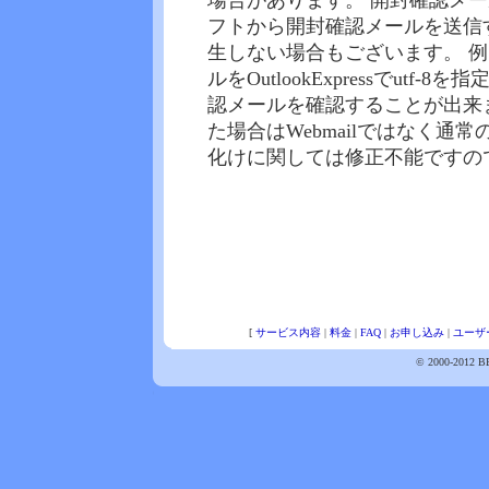
場合があります。 開封確認メ
フトから開封確認メールを送信
生しない場合もございます。 例
ルをOutlookExpressでut
認メールを確認することが出来
た場合はWebmailではなく通
化けに関しては修正不能ですの
[
サービス内容
|
料金
|
FAQ
|
お申し込み
|
ユーザ
© 2000-2012 BB-