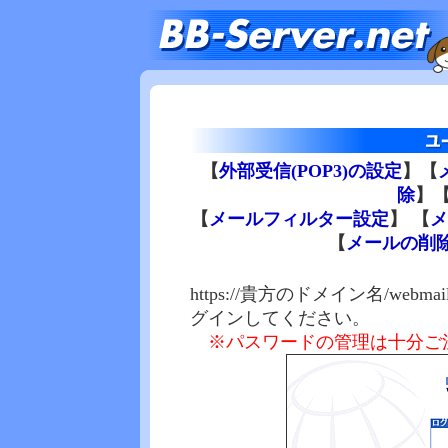
【
外部受信(POP3)の設定
】【
除
】
【
メールフィルター設定
】 【
メ
【
メールの削
https://貴方のドメイン名/we
グインしてください。
※パスワードの管理は十分ご